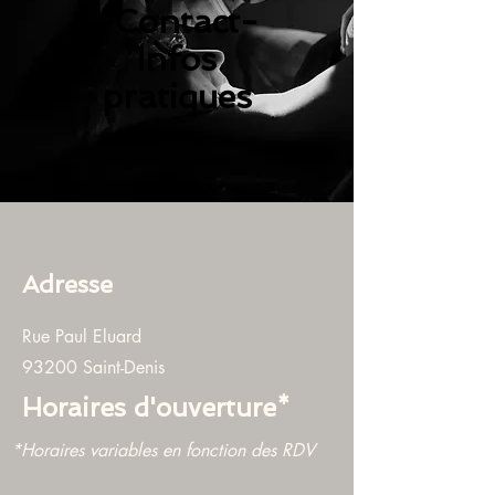
-Contact-
Infos
pratiques
Adresse
Rue Paul Eluard
93200 Saint-Denis
Horaires d'ouverture*
*Horaires variables en fonction des RDV