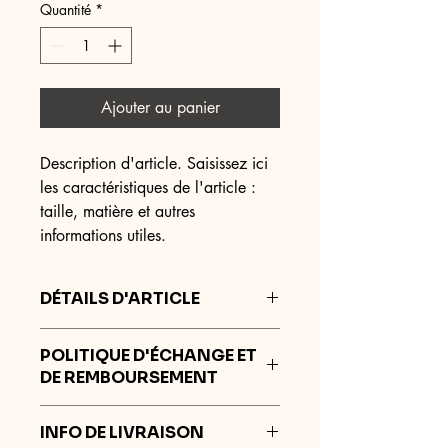
Quantité
*
Ajouter au panier
Description d'article. Saisissez ici 
les caractéristiques de l'article : 
taille, matière et autres 
informations utiles.
DÉTAILS D'ARTICLE
Détails d'article. Saisissez ici les
POLITIQUE D'ÉCHANGE ET
caractéristiques de l'article : taille,
DE REMBOURSEMENT
matière et autres détails utiles. Cet
emplacement est idéal pour expliquer
Politique d'échange et de
les avantages de cet article à vos
INFO DE LIVRAISON
remboursement. Informez vos visiteurs
clients.